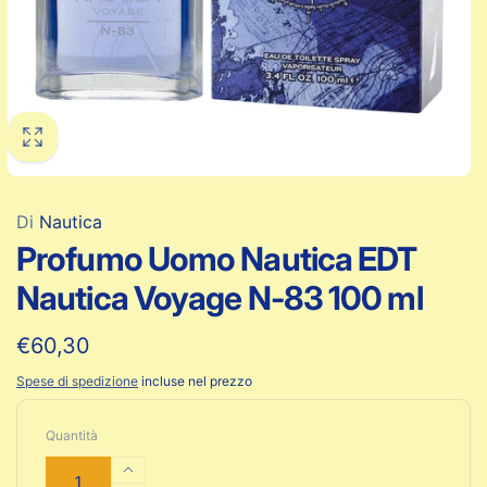
Di
Nautica
Profumo Uomo Nautica EDT
Nautica Voyage N-83 100 ml
Prezzo
€60,30
di
Spese di spedizione
incluse nel prezzo
listino
Quantità
Aumenta