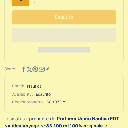
quantità
Diminuisci
per
quantità
Profumo
per
Esaurito
Uomo
Profumo
Nautica
Uomo
EDT
Nautica
Nautica
EDT
Voyage
Nautica
N-
Voyage
83
N-
100
83
Share
ml
100
ml
Brand:
Nautica
Availability:
Esaurito
Codice prodotto:
S8307329
Lasciati sorprendere da
Profumo Uomo Nautica EDT
Nautica Voyage N-83 100 ml 100% originale
e