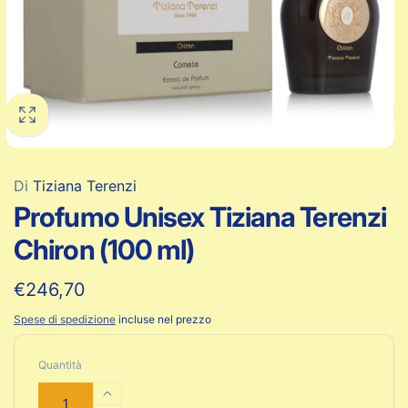
Di
Tiziana Terenzi
Profumo Unisex Tiziana Terenzi
Chiron (100 ml)
Prezzo
€246,70
di
Spese di spedizione
incluse nel prezzo
listino
Quantità
Aumenta