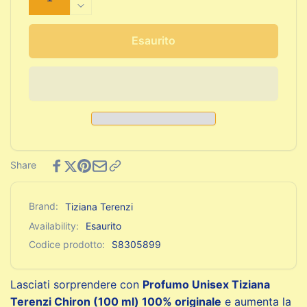
quantità
Diminuisci
per
quantità
Profumo
per
Esaurito
Unisex
Profumo
Tiziana
Unisex
Terenzi
Tiziana
Chiron
Terenzi
(100
Chiron
ml)
(100
ml)
Share
Brand:
Tiziana Terenzi
Availability:
Esaurito
Codice prodotto:
S8305899
Lasciati sorprendere con
Profumo Unisex Tiziana
Terenzi Chiron (100 ml) 100% originale
e aumenta la