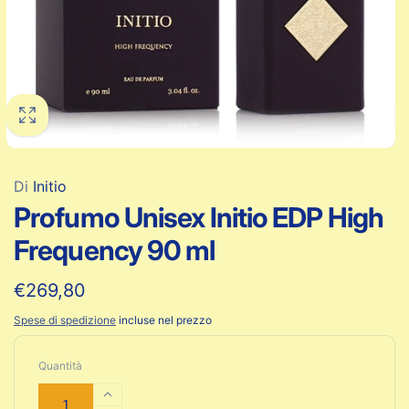
Di
Initio
Profumo Unisex Initio EDP High
Frequency 90 ml
Prezzo
€269,80
di
Spese di spedizione
incluse nel prezzo
listino
Quantità
Aumenta