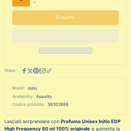
quantità
Diminuisci
per
quantità
Profumo
per
Esaurito
Unisex
Profumo
Initio
Unisex
EDP
Initio
High
EDP
Frequency
High
90
Frequency
ml
90
ml
Share
Brand:
Initio
Availability:
Esaurito
Codice prodotto:
S8302888
Lasciati sorprendere con
Profumo Unisex Initio EDP
High Frequency 90 ml 100% originale
e aumenta la