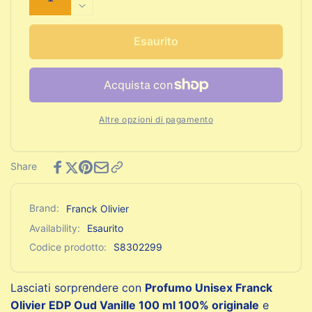
quantità
Diminuisci
per
quantità
Profumo
per
Esaurito
Unisex
Profumo
Franck
Unisex
Olivier
Franck
EDP
Olivier
Oud
EDP
Altre opzioni di pagamento
Vanille
Oud
100
Vanille
ml
100
Share
ml
Brand:
Franck Olivier
Availability:
Esaurito
Codice prodotto:
S8302299
Lasciati sorprendere con
Profumo Unisex Franck
Olivier EDP Oud Vanille 100 ml 100% originale
e