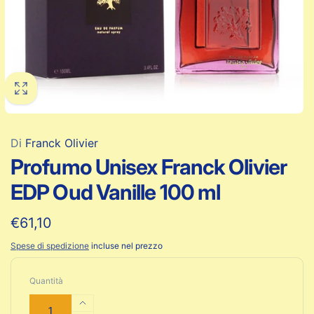
Di
Franck Olivier
Profumo Unisex Franck Olivier
EDP Oud Vanille 100 ml
Prezzo
€61,10
di
Spese di spedizione
incluse nel prezzo
listino
Quantità
Aumenta