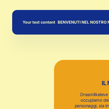
Your text content
BENVENUTI NEL NOSTRO 
IL
Dreamlikeleve 
occupiamo della
personaggi, sia im