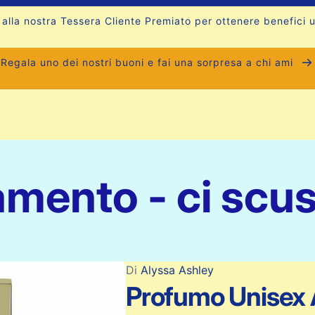
ti alla nostra Tessera Cliente Premiato per ottenere benefici 
Regala uno dei nostri buoni e fai una sorpresa a chi ami
amento - ci scus
Di
Alyssa Ashley
Profumo Unisex 