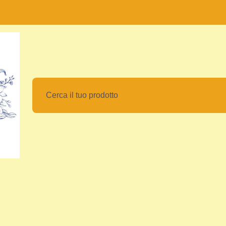
le e Relax
Giochi, Giocattoli e Video Games
Animali 