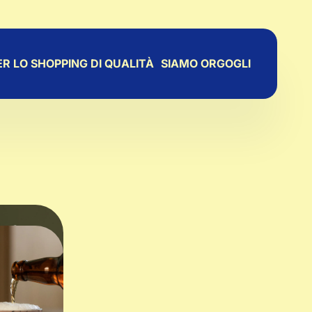
c
a
R LO SHOPPING DI QUALITÀ
SIAMO ORGOGLIOSI CHE CI