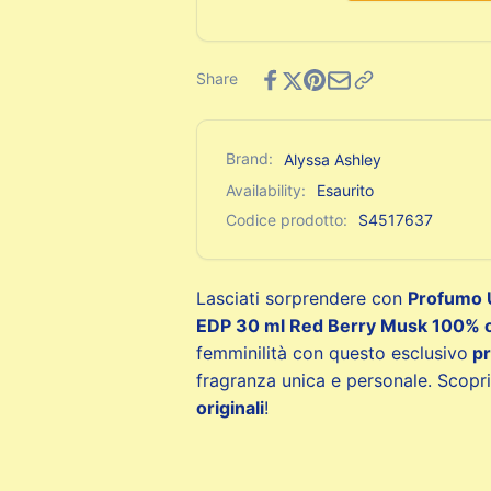
EDP
ml
30
Red
ml
Berry
Red
Share
Musk
Berry
Musk
Brand:
Alyssa Ashley
Availability:
Esaurito
Codice prodotto:
S4517637
Lasciati sorprendere con
Profumo 
EDP 30 ml Red Berry Musk 100% o
femminilità con questo esclusivo
pr
fragranza unica e personale. Scopri
originali
!