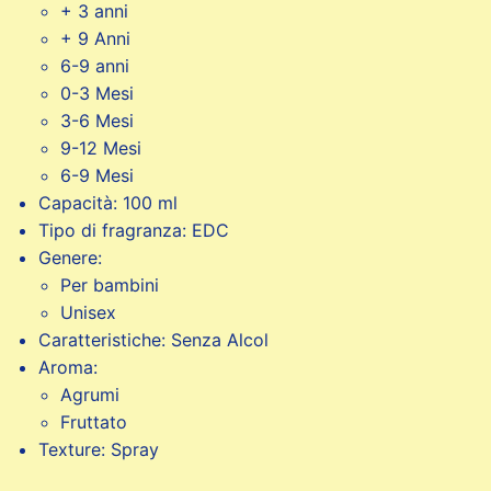
+ 3 anni
+ 9 Anni
6-9 anni
0-3 Mesi
3-6 Mesi
9-12 Mesi
6-9 Mesi
Capacità: 100 ml
Tipo di fragranza: EDC
Genere:
Per bambini
Unisex
Caratteristiche: Senza Alcol
Aroma:
Agrumi
Fruttato
Texture: Spray