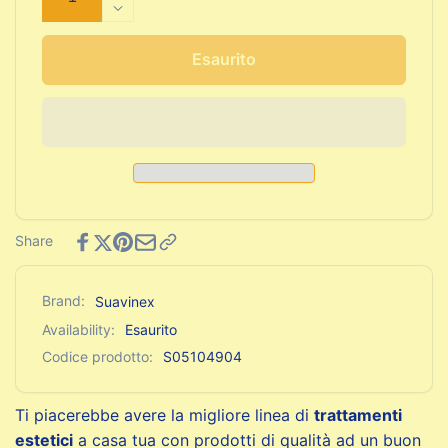
quantità
Diminuisci
per
quantità
Profumo
per
Esaurito
per
Profumo
Bambini
per
Suavinex
Bambini
Baby
Suavinex
Cologne
Baby
Sense
Cologne
100
Sense
ml
100
Share
ml
Brand:
Suavinex
Availability:
Esaurito
Codice prodotto:
S05104904
Ti piacerebbe avere la migliore linea di
trattamenti
estetici
a casa tua con prodotti di qualità ad un buon