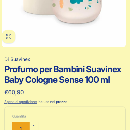
Di
Suavinex
Profumo per Bambini Suavinex
Baby Cologne Sense 100 ml
Prezzo
€60,90
di
Spese di spedizione
incluse nel prezzo
listino
Quantità
Aumenta