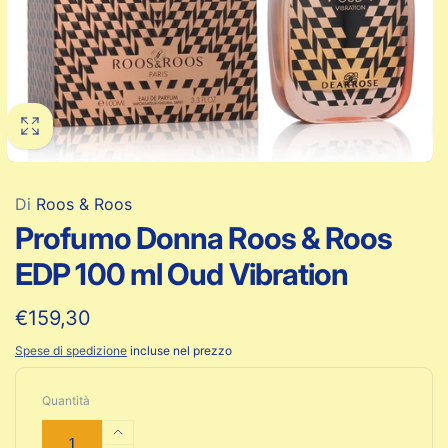
Di
Roos & Roos
Profumo Donna Roos & Roos
EDP 100 ml Oud Vibration
Prezzo
€159,30
di
Spese di spedizione
incluse nel prezzo
listino
Quantità
Aumenta