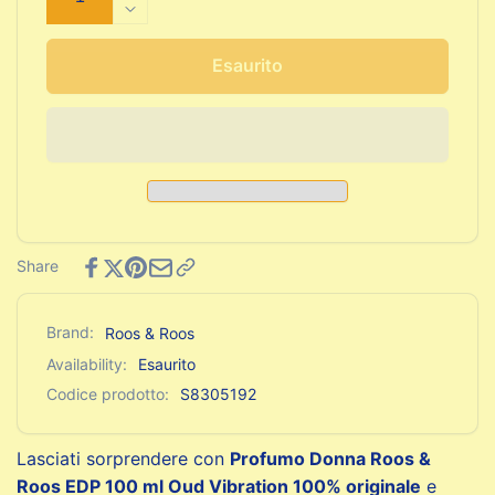
quantità
Diminuisci
per
quantità
Profumo
per
Esaurito
Donna
Profumo
Roos
Donna
&amp;
Roos
Roos
&amp;
EDP
Roos
100
EDP
ml
100
Oud
ml
Share
Vibration
Oud
Vibration
Brand:
Roos & Roos
Availability:
Esaurito
Codice prodotto:
S8305192
Lasciati sorprendere con
Profumo Donna Roos &
Roos EDP 100 ml Oud Vibration 100% originale
e