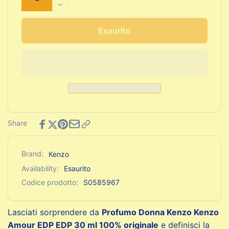
quantità
Diminuisci
per
quantità
Profumo
per
Esaurito
Donna
Profumo
Kenzo
Donna
Kenzo
Kenzo
Amour
Kenzo
EDP
Amour
EDP
EDP
30
EDP
ml
30
Share
ml
Brand:
Kenzo
Availability:
Esaurito
Codice prodotto:
S0585967
Lasciati sorprendere da
Profumo Donna Kenzo Kenzo
Amour EDP EDP 30 ml 100% originale
e definisci la