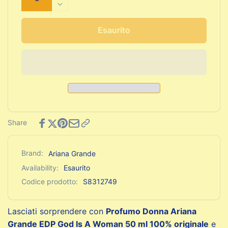
quantità
Diminuisci
per
quantità
Profumo
per
Esaurito
Donna
Profumo
Ariana
Donna
Grande
Ariana
EDP
Grande
God
EDP
Is
God
A
Is
Woman
A
Share
50
Woman
ml
50
ml
Brand:
Ariana Grande
Availability:
Esaurito
Codice prodotto:
S8312749
Lasciati sorprendere con
Profumo Donna Ariana
Grande EDP God Is A Woman 50 ml 100% originale
e