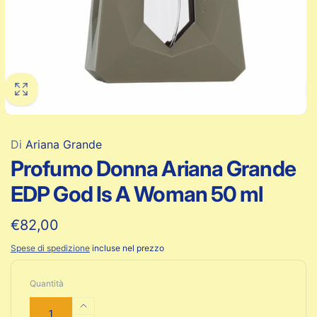
Di
Ariana Grande
Profumo Donna Ariana Grande
EDP God Is A Woman 50 ml
Prezzo
€82,00
di
Spese di spedizione
incluse nel prezzo
listino
Quantità
Aumenta