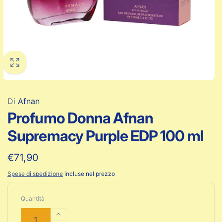
Di
Afnan
Profumo Donna Afnan
Supremacy Purple EDP 100 ml
Prezzo
€71,90
di
Spese di spedizione
incluse nel prezzo
listino
Quantità
Aumenta