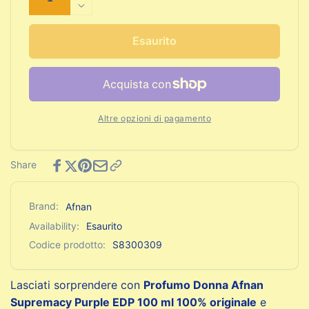
quantità
Diminuisci
per
quantità
Profumo
per
Esaurito
Donna
Profumo
Afnan
Donna
Supremacy
Afnan
Purple
Supremacy
EDP
Purple
Altre opzioni di pagamento
100
EDP
ml
100
ml
Share
Brand:
Afnan
Availability:
Esaurito
Codice prodotto:
S8300309
Lasciati sorprendere con
Profumo Donna Afnan
Supremacy Purple EDP 100 ml 100% originale
e