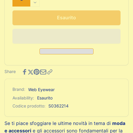
quantità
Diminuisci
per
quantità
Occhiali
per
Esaurito
da
Occhiali
sole
da
Unisex
sole
Web
Unisex
Eyewear
Web
ø
Eyewear
54
ø
mm
54
Share
mm
Brand:
Web Eyewear
Availability:
Esaurito
Codice prodotto:
S0362214
Se ti piace sfoggiare le ultime novità in tema di
moda
e accessori
e gli accessori sono fondamentali per la