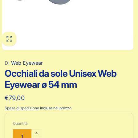
Di
Web Eyewear
Occhiali da sole Unisex Web
Eyewear ø 54 mm
Prezzo
€79,00
di
Spese di spedizione
incluse nel prezzo
listino
Quantità
Aumenta